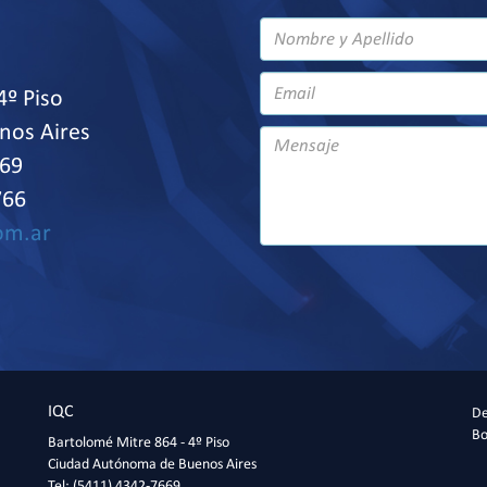
4º Piso
nos Aires
669
766
om.ar
IQC
De
Bo
Bartolomé Mitre 864 - 4º Piso
Ciudad Autónoma de Buenos Aires
Tel: (5411) 4342-7669