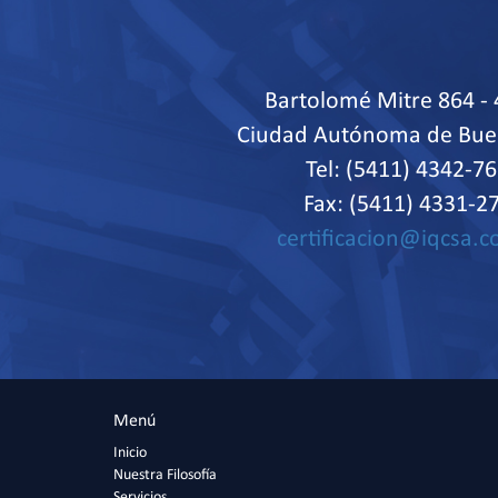
Bartolomé Mitre 864 - 
Ciudad Autónoma de Bue
Tel: (5411) 4342-7
Fax: (5411) 4331-2
certificacion@iqcsa.c
Menú
Inicio
Nuestra Filosofía
Servicios